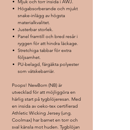
Mjuk och torr insida i AWJ.
Högabsorberande och mjukt
snake-inlägg av högsta
materialkvalitet.
Justerbar storlek.
Panel framtill och bred resår i
ryggen för att hindra läckage.
Stretchiga tabbar för extra
följsamhet.
PU-belagd, färgäkta polyester
som vätskebarriär.
Poops! NewBorn (NB) är
utvecklad för att möjliggöra en
härlig start på tygblöjeresan. Med
en insida av oeko-tex certifierad
Athletic Wicking Jersey (ung.
Coolmax) har barnet en torr och
sval känsla mot huden. Tygblöjan