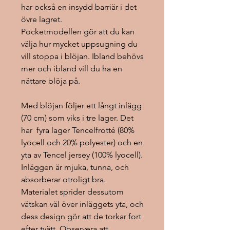
har också en insydd barriär i det
övre lagret.
Pocketmodellen gör att du kan
välja hur mycket uppsugning du
vill stoppa i blöjan. Ibland behövs
mer och ibland vill du ha en
nättare blöja på.
Med blöjan följer ett långt inlägg
(70 cm) som viks i tre lager. Det
har fyra lager Tencelfrotté (80%
lyocell och 20% polyester) och en
yta av Tencel jersey (100% lyocell).
Inläggen är mjuka, tunna, och
absorberar otroligt bra.
Materialet sprider dessutom
vätskan väl över inläggets yta, och
dess design gör att de torkar fort
efter tvätt. Observera att