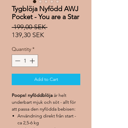
Tygblöja Nyfödd AWJ
Pocket - You are a Star
Regular
 199,00 SEK 
Sale
Price
139,30 SEK
Price
Quantity
*
Add to Cart
Poops! nyföddblöja
är helt
underbart mjuk och söt - allt för
att passa den nyfödda bebisen:
Användning direkt från start -
ca 2,5-6 kg