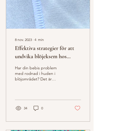
8 nov. 2023
∙
4
min
Effektiva strategier för att
undvika blöjeksem hos
bebisar
Har din bebis problem
med rodnad i huden i
blöjområdet? Det är
mycket vanligt och det
finns gott om
rekommendationer. I detta
blogginlägg...
34
0